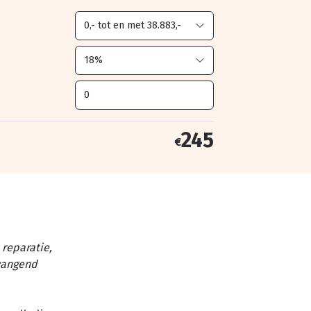
245
€
reparatie,
vangend