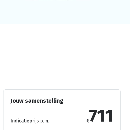
Jouw samenstelling
711
Indicatieprijs p.m.
€