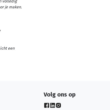
n volledig
or je maken.
e
licht een
Volg ons op