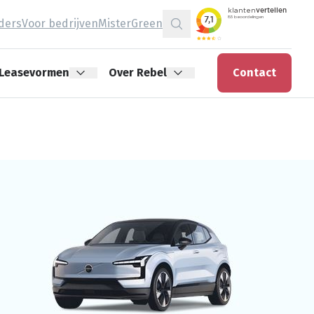
jders
Voor bedrijven
MisterGreen
Zoeken
Leasevormen
Over Rebel
Contact