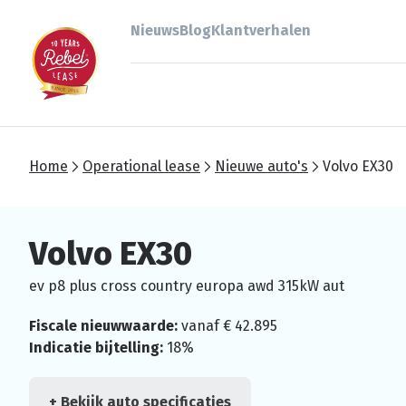
Nieuws
Blog
Klantverhalen
Home
Operational lease
Nieuwe auto's
Volvo EX30
Volvo EX30
ev p8 plus cross country europa awd 315kW aut
Fiscale nieuwwaarde:
vanaf € 42.895
Indicatie bijtelling:
18%
+ Bekijk auto specificaties