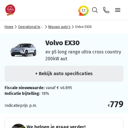
Zoeken
Contact
Ope
Home
Operational lease
Nieuwe auto's
Volvo EX30
Volvo EX30
ev p5 long range ultra cross country
200kW aut
+ Bekijk auto specificaties
Fiscale nieuwwaarde:
vanaf € 46.895
Indicatie bijtelling:
18%
779
Indicatieprijs p.m.
€
We helpen je graag verder!