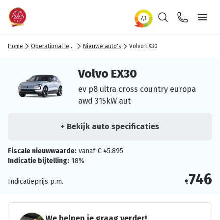
Zoeken
Contact
Ope
Home
Operational lease
Nieuwe auto's
Volvo EX30
Volvo EX30
ev p8 ultra cross country europa
awd 315kW aut
+ Bekijk auto specificaties
Fiscale nieuwwaarde:
vanaf € 45.895
Indicatie bijtelling:
18%
746
Indicatieprijs p.m.
€
We helpen je graag verder!