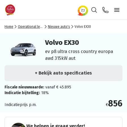
Zoeken
Contact
Ope
Home
Operational lease
Nieuwe auto's
Volvo EX30
Volvo EX30
ev p8 ultra cross country europa
awd 315kW aut
+ Bekijk auto specificaties
Fiscale nieuwwaarde:
vanaf € 45.895
Indicatie bijtelling:
18%
856
Indicatieprijs p.m.
€
We helpen je graag verder!