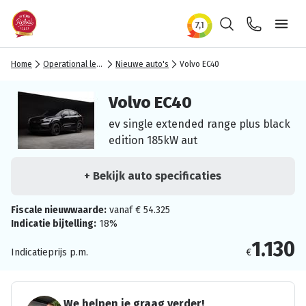
Zoeken
Contact
Ope
Home
Operational lease
Nieuwe auto's
Volvo EC40
Volvo EC40
ev single extended range plus black
edition 185kW aut
+ Bekijk auto specificaties
Fiscale nieuwwaarde:
vanaf € 54.325
Indicatie bijtelling:
18%
1.130
Indicatieprijs p.m.
€
We helpen je graag verder!