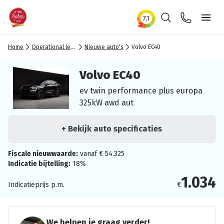
Zoeken
Contact
Ope
Home
Operational lease
Nieuwe auto's
Volvo EC40
Volvo EC40
ev twin performance plus europa
325kW awd aut
+ Bekijk auto specificaties
Fiscale nieuwwaarde:
vanaf € 54.325
Indicatie bijtelling:
18%
1.034
Indicatieprijs p.m.
€
We helpen je graag verder!