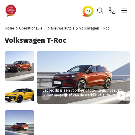
Zoeken
Contact
Ope
Home
Operational lease
Nieuwe auto's
Volkswagen T-Roc
Volkswagen T-Roc
Let op: dit is een voorbeeld foto. Kleur/model etc
wijken mogelijk af van de werkelijke auto