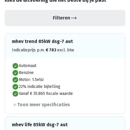
Kies de uitvoering die het beste bij je past
Filteren
mhev trend 85kW dsg-7 aut
Indicatieprijs p.m.
€
783
excl. btw
Automaat
Benzine
Motor: 1.5etsi
22% indicatie bijtelling
Vanaf € 35.865 fiscale waarde
Toon meer specificaties
mhev life 85kW dsg-7 aut