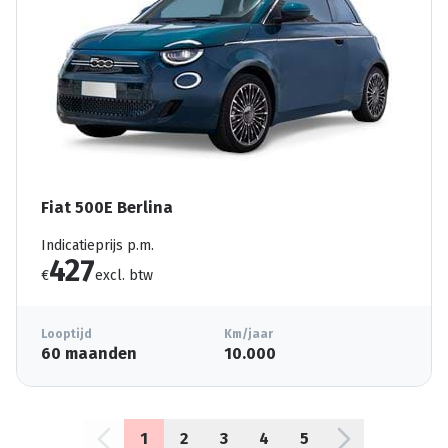
Fiat 500E Berlina
Indicatieprijs p.m.
427
€
excl. btw
Looptijd
Km/jaar
60 maanden
10.000
1
2
3
4
5