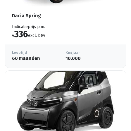
Dacia Spring
Indicatieprijs p.m.
336
€
excl. btw
Looptijd
Km/jaar
60 maanden
10.000