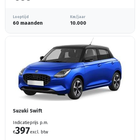
Looptijd
Km/jaar
60 maanden
10.000
Suzuki Swift
Indicatieprijs p.m.
397
€
excl. btw