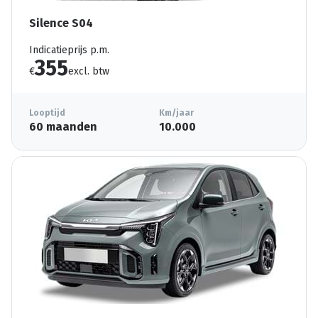
Silence S04
Indicatieprijs p.m.
355
€
excl. btw
Looptijd
Km/jaar
60 maanden
10.000