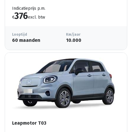
Indicatieprijs p.m.
376
€
excl. btw
Looptijd
Km/jaar
60 maanden
10.000
Leapmotor T03