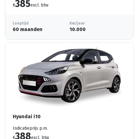
385
€
excl. btw
Looptijd
Km/jaar
60 maanden
10.000
Hyundai i10
Indicatieprijs p.m.
388
€
excl. btw