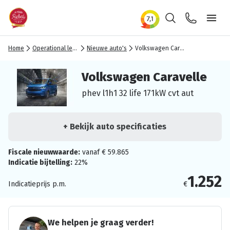
Zoeken
Contact
Ope
Home
Operational lease
Nieuwe auto's
Volkswagen Caravelle
Volkswagen Caravelle
phev l1h1 32 life 171kW cvt aut
+ Bekijk auto specificaties
Fiscale nieuwwaarde:
vanaf € 59.865
Indicatie bijtelling:
22%
1.252
Indicatieprijs p.m.
€
We helpen je graag verder!