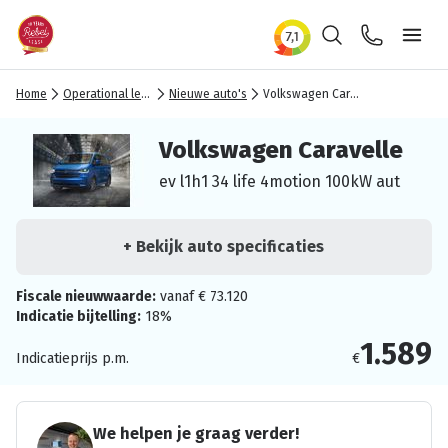
Zoeken
Contact
Ope
Home
Operational lease
Nieuwe auto's
Volkswagen Caravelle
Volkswagen Caravelle
ev l1h1 34 life 4motion 100kW aut
+ Bekijk auto specificaties
Fiscale nieuwwaarde:
vanaf € 73.120
Indicatie bijtelling:
18%
1.589
Indicatieprijs p.m.
€
We helpen je graag verder!