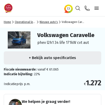
Zoeken
Contact
Ope
Home
Operational lease
Nieuwe auto's
Volkswagen Caravelle
Volkswagen Caravelle
phev l2h1 34 life 171kW cvt aut
+ Bekijk auto specificaties
Fiscale nieuwwaarde:
vanaf € 61.065
Indicatie bijtelling:
22%
1.272
Indicatieprijs p.m.
€
We helpen je graag verder!