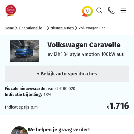
Zoeken
Contact
Ope
Home
Operational lease
Nieuwe auto's
Volkswagen Caravelle
Volkswagen Caravelle
ev l2h1 34 style 4motion 100kW aut
+ Bekijk auto specificaties
Fiscale nieuwwaarde:
vanaf € 80.020
Indicatie bijtelling:
18%
1.716
Indicatieprijs p.m.
€
We helpen je graag verder!