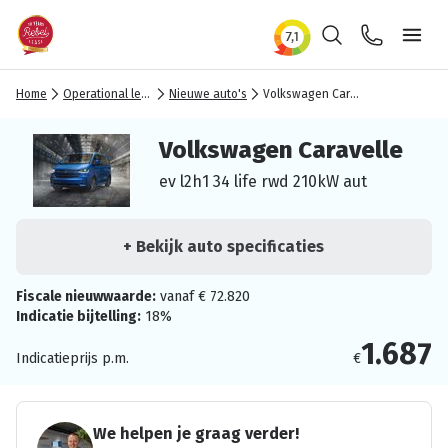
Zoeken
Contact
Ope
Home
Operational lease
Nieuwe auto's
Volkswagen Caravelle
Volkswagen Caravelle
ev l2h1 34 life rwd 210kW aut
+ Bekijk auto specificaties
Fiscale nieuwwaarde:
vanaf € 72.820
Indicatie bijtelling:
18%
1.687
Indicatieprijs p.m.
€
We helpen je graag verder!