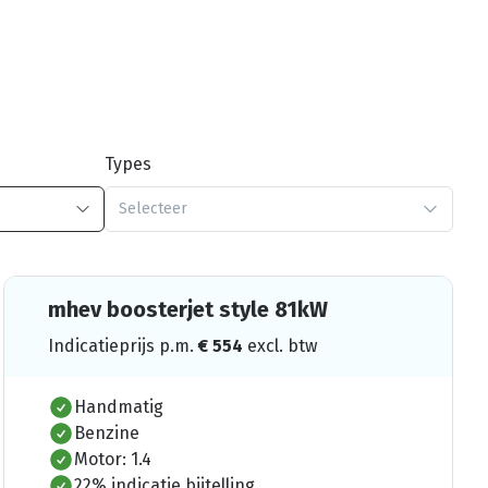
Types
Selecteer
mhev boosterjet style 81kW
Indicatieprijs p.m.
€
554
excl. btw
Handmatig
Benzine
Motor: 1.4
22% indicatie bijtelling