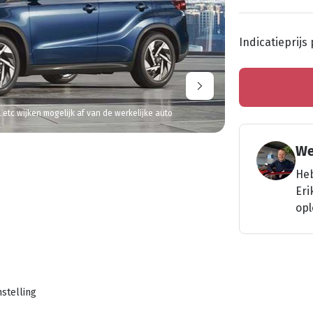
Indicatieprijs
l etc wijken mogelijk af van de werkelijke auto
We
Heb
Eri
opl
stelling