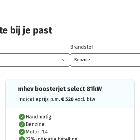
e bij je past
Brandstof
mhev boosterjet select 81kW
Indicatieprijs p.m.
€
520
excl. btw
Handmatig
Benzine
Motor: 1.4
22% indicatie bijtelling