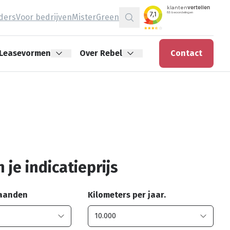
jders
Voor bedrijven
MisterGreen
Zoeken
Leasevormen
Over Rebel
Contact
 je indicatieprijs
maanden
Kilometers per jaar.