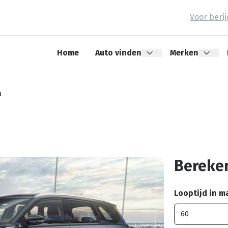
Voor beri
Home
Auto vinden
Merken
a
Bereken
Looptijd in 