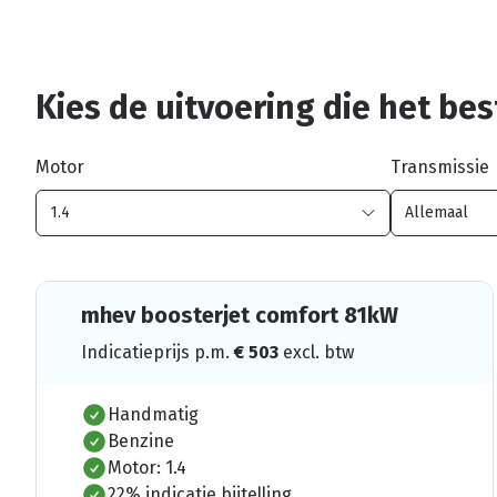
Kies de uitvoering die het best
Motor
Transmissie
mhev boosterjet comfort 81kW
Indicatieprijs p.m.
€
503
excl. btw
Handmatig
Benzine
Motor: 1.4
22% indicatie bijtelling