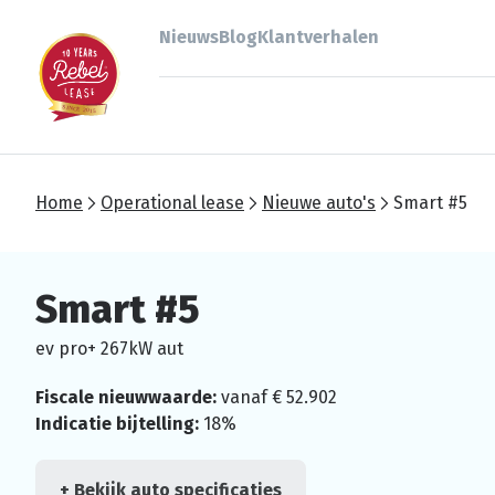
Nieuws
Blog
Klantverhalen
Home
Operational lease
Nieuwe auto's
Smart #5
Smart #5
ev pro+ 267kW aut
Fiscale nieuwwaarde:
vanaf € 52.902
Indicatie bijtelling:
18%
+ Bekijk auto specificaties