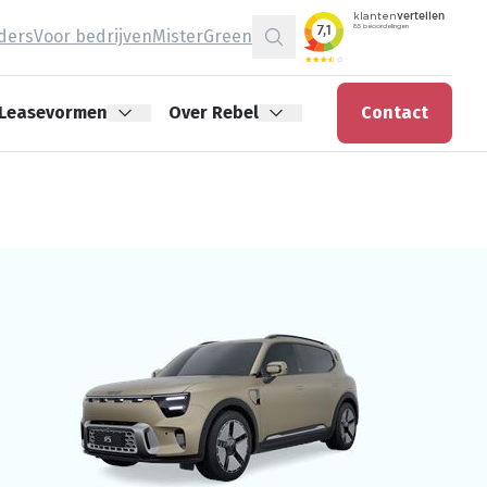
jders
Voor bedrijven
MisterGreen
Zoeken
Leasevormen
Over Rebel
Contact