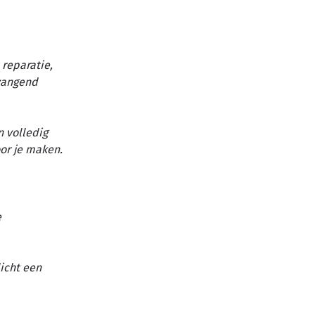
reparatie,
vangend
n volledig
or je maken.
e
licht een