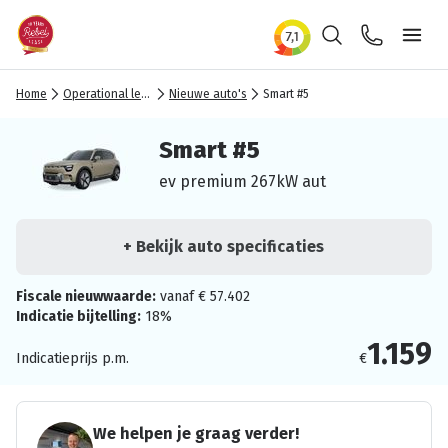
Zoeken
Contact
Ope
Home
Operational lease
Nieuwe auto's
Smart #5
Smart #5
ev premium 267kW aut
+ Bekijk auto specificaties
Fiscale nieuwwaarde:
vanaf € 57.402
Indicatie bijtelling:
18%
1.159
Indicatieprijs p.m.
€
We helpen je graag verder!