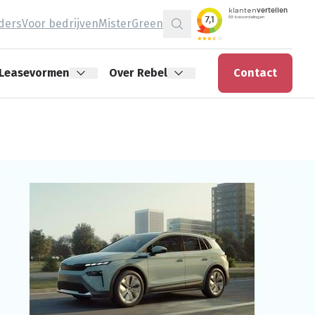
jders
Voor bedrijven
MisterGreen
Zoeken
Leasevormen
Over Rebel
Contact