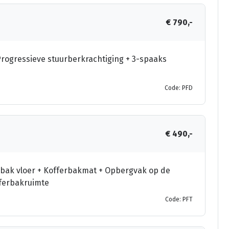
€ 790,-
Progressieve stuurberkrachtiging + 3-spaaks
Code: PFD
€ 490,-
erbak vloer + Kofferbakmat + Opbergvak op de
fferbakruimte
Code: PFT