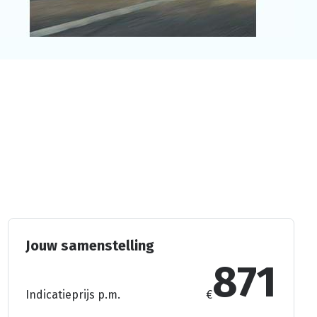
Jouw samenstelling
871
Indicatieprijs p.m.
€