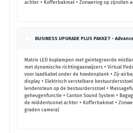
achter + Kofferbakmat + Zonwering op zijruiten 
BUSINESS UPGRADE PLUS PAKKET - Advanc
Matrix LED koplampen met geintegreerde mistlam
met dynamische richtingaanwijzers + Virtual Ped
voor laadkabel onder de hoedenplank + Zij-airbag
display + Elektrisch verstelbare bestuurdersstoe
lendensteun op de bestuurdersstoel + Massagefun
geheugenfunctie + Canton Sound System + Bagage
de middentunnel achter + Kofferbakmat + Zonweri
graden camera)