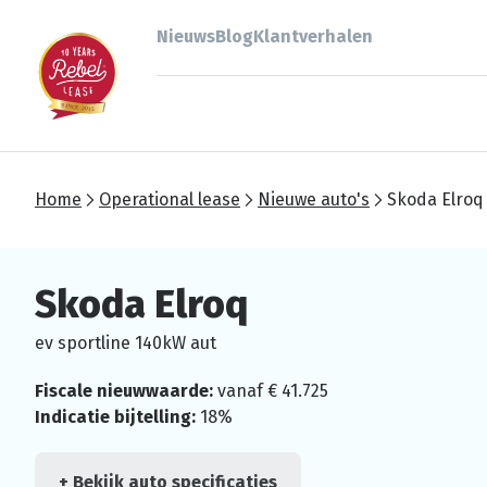
Nieuws
Blog
Klantverhalen
Home
Operational lease
Nieuwe auto's
Skoda Elroq
Skoda Elroq
ev sportline 140kW aut
Fiscale nieuwwaarde:
vanaf € 41.725
Indicatie bijtelling:
18%
+ Bekijk auto specificaties