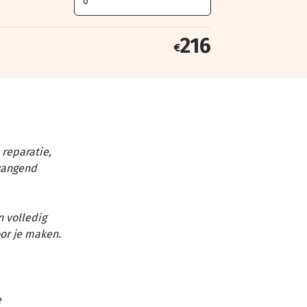
216
€
reparatie,
vangend
n volledig
or je maken.
e