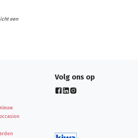
licht een
Volg ons op
 nieuw
 occasion
arden