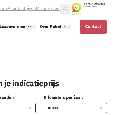
jders
Voor bedrijven
MisterGreen
Zoeken
Leasevormen
Over Rebel
Contact
 je indicatieprijs
maanden
Kilometers per jaar.