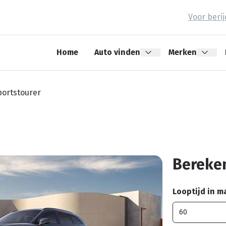
Voor beri
Home
Auto vinden
Merken
portstourer
Bereken
Looptijd in 