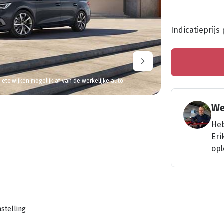
Indicatieprijs
l etc wijken mogelijk af van de werkelijke auto
We
Heb
Eri
opl
stelling