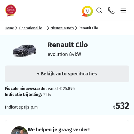
Zoeken
Contact
Ope
Home
Operational lease
Nieuwe auto's
Renault Clio
Renault Clio
evolution 84kW
+ Bekijk auto specificaties
Fiscale nieuwwaarde:
vanaf € 25.895
Indicatie bijtelling:
22%
532
Indicatieprijs p.m.
€
We helpen je graag verder!