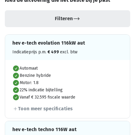
Kies de uitvoering die het beste bij je past
Filteren
hev e-tech evolution 116kW aut
Indicatieprijs p.m.
€
499
excl. btw
Automaat
Benzine hybride
Motor: 1.8
22% indicatie bijtelling
Vanaf € 32.595 fiscale waarde
Toon meer specificaties
hev e-tech techno 116W aut