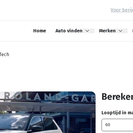
Voor beri
Home
Auto vinden
Merken
-Tech
Bereken
Looptijd in 