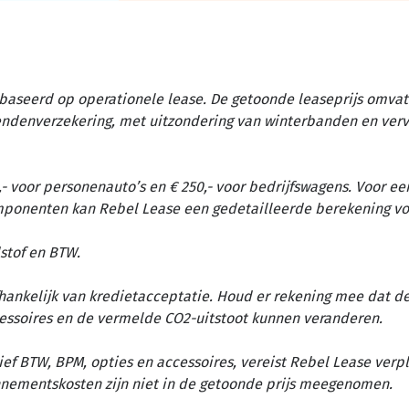
baseerd op operationele lease. De getoonde leaseprijs omvat 
tendenverzekering, met uitzondering van winterbanden en ver
- voor personenauto’s en € 250,- voor bedrijfswagens. Voor ee
omponenten kan Rebel Lease een gedetailleerde berekening vo
stof en BTW.
afhankelijk van kredietacceptatie. Houd er rekening mee dat d
essoires en de vermelde CO2-uitstoot kunnen veranderen.
ief BTW, BPM, opties en accessoires, vereist Rebel Lease verp
nementskosten zijn niet in de getoonde prijs meegenomen.