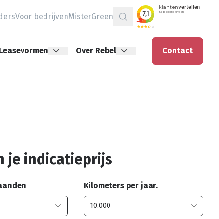
jders
Voor bedrijven
MisterGreen
Zoeken
Leasevormen
Over Rebel
Contact
 je indicatieprijs
maanden
Kilometers per jaar.