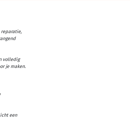
reparatie,
vangend
n volledig
or je maken.
e
licht een