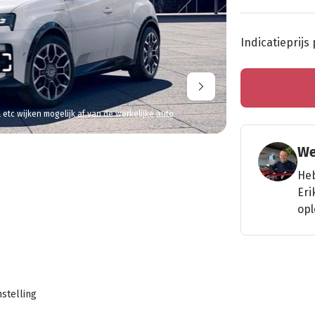
Indicatieprijs
l etc wijken mogelijk af van de werkelijke auto
We
Heb
Eri
opl
stelling