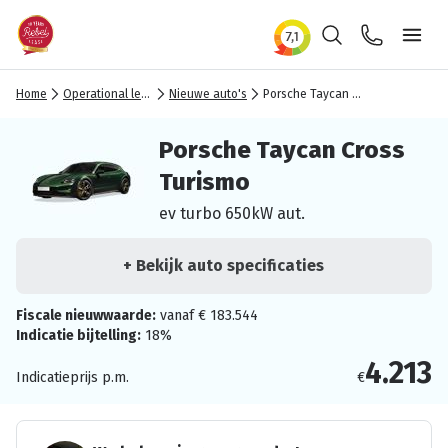
Zoeken
Contact
Ope
Home
Operational lease
Nieuwe auto's
Porsche Taycan Cross Turismo
Porsche Taycan Cross
Turismo
ev turbo 650kW aut.
+ Bekijk auto specificaties
Fiscale nieuwwaarde:
vanaf € 183.544
Indicatie bijtelling:
18%
4.213
Indicatieprijs p.m.
€