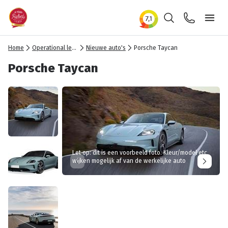
Zoeken
Contact
Ope
Home
Operational lease
Nieuwe auto's
Porsche Taycan
Porsche Taycan
Let op: dit is een voorbeeld foto. Kleur/model etc
wijken mogelijk af van de werkelijke auto