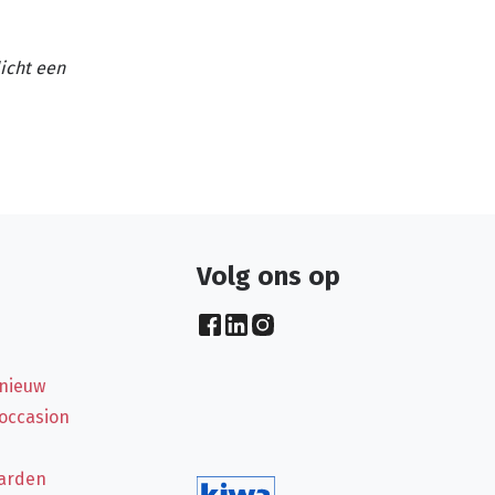
licht een
Volg ons op
 nieuw
 occasion
arden