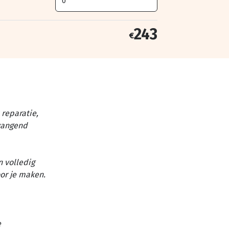
243
€
reparatie,
vangend
n volledig
or je maken.
e