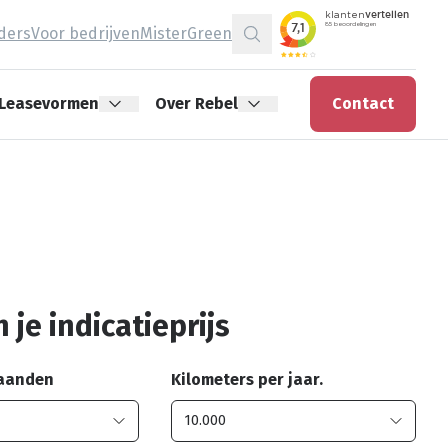
jders
Voor bedrijven
MisterGreen
Zoeken
Leasevormen
Over Rebel
Contact
 je indicatieprijs
maanden
Kilometers per jaar.