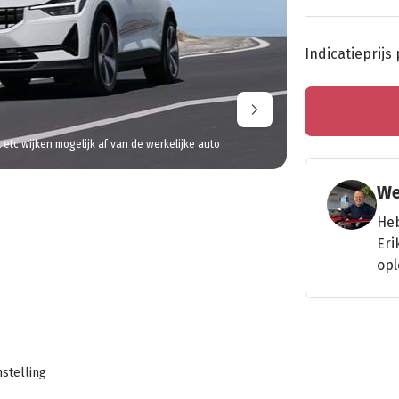
Indicatieprijs
l etc wijken mogelijk af van de werkelijke auto
We
Heb
Eri
opl
stelling