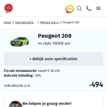
Zoeken
Contact
Ope
Home
Operational lease
Nieuwe auto's
Peugeot 208
Peugeot 208
ev style 100kW aut
+ Bekijk auto specificaties
Fiscale nieuwwaarde:
vanaf € 30.450
Indicatie bijtelling:
18%
494
Indicatieprijs p.m.
€
We helpen je graag verder!