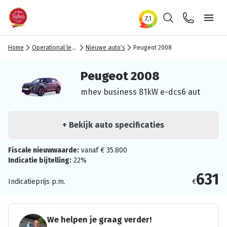
Zoeken
Contact
Ope
Home
Operational lease
Nieuwe auto's
Peugeot 2008
Peugeot 2008
mhev business 81kW e-dcs6 aut
+ Bekijk auto specificaties
Fiscale nieuwwaarde:
vanaf € 35.800
Indicatie bijtelling:
22%
631
Indicatieprijs p.m.
€
We helpen je graag verder!