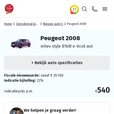
Zoeken
Contact
Ope
Home
Operational lease
Nieuwe auto's
Peugeot 2008
Peugeot 2008
mhev style 81kW e-dcs6 aut
+ Bekijk auto specificaties
Fiscale nieuwwaarde:
vanaf € 35.100
Indicatie bijtelling:
22%
540
Indicatieprijs p.m.
€
We helpen je graag verder!