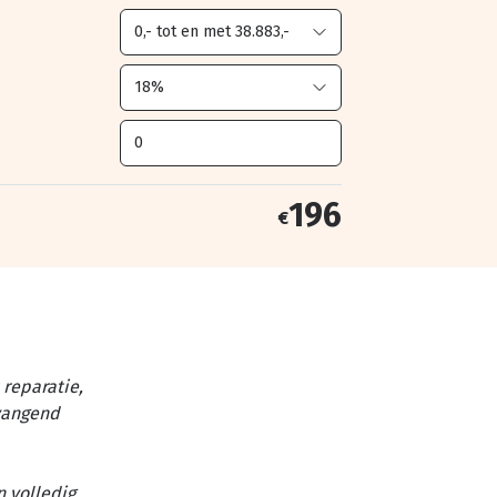
196
€
reparatie,
vangend
n volledig