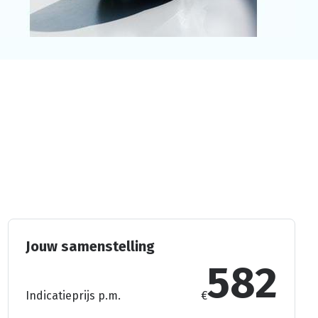
Jouw samenstelling
582
Indicatieprijs p.m.
€