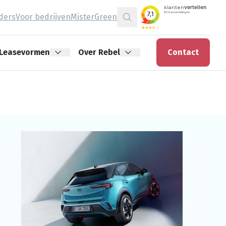
jders
Voor bedrijven
MisterGreen
Zoeken
Leasevormen
Over Rebel
Contact