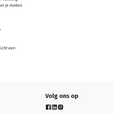
or je maken.
e
licht een
Volg ons op