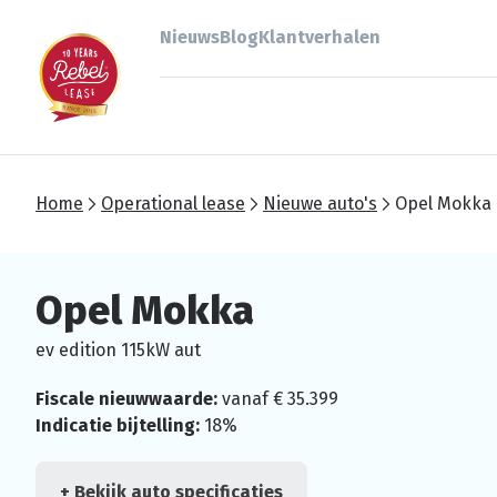
Nieuws
Blog
Klantverhalen
Home
Operational lease
Nieuwe auto's
Opel Mokka
Opel Mokka
ev edition 115kW aut
Fiscale nieuwwaarde:
vanaf € 35.399
Indicatie bijtelling:
18%
+ Bekijk auto specificaties