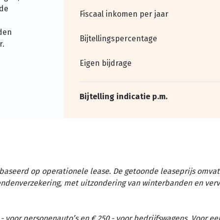
nde
Fiscaal inkomen per jaar
den
Bijtellingspercentage
r.
Eigen bijdrage
Bijtelling indicatie p.m.
baseerd op operationele lease. De getoonde leaseprijs omvat 
tendenverzekering, met uitzondering van winterbanden en ver
- voor personenauto’s en € 250,- voor bedrijfswagens. Voor ee