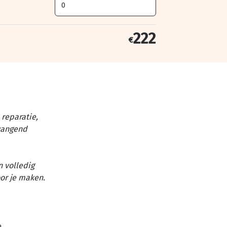
222
€
reparatie,
vangend
n volledig
or je maken.
e