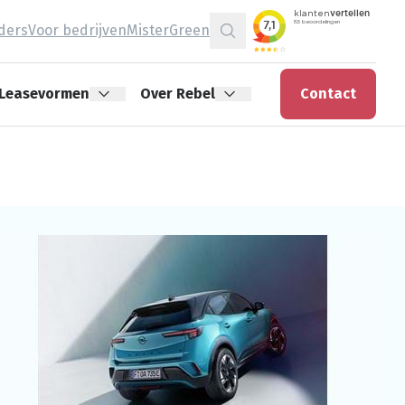
jders
Voor bedrijven
MisterGreen
Zoeken
Leasevormen
Over Rebel
Contact