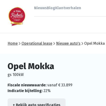
Nieuws
Blog
Klantverhalen
Home
Operational lease
Nieuwe auto's
Opel Mokka
Opel Mokka
gs 100kW
Fiscale nieuwwaarde:
vanaf € 33.899
Indicatie bijtelling:
22%
+ Bekijk auto specificaties