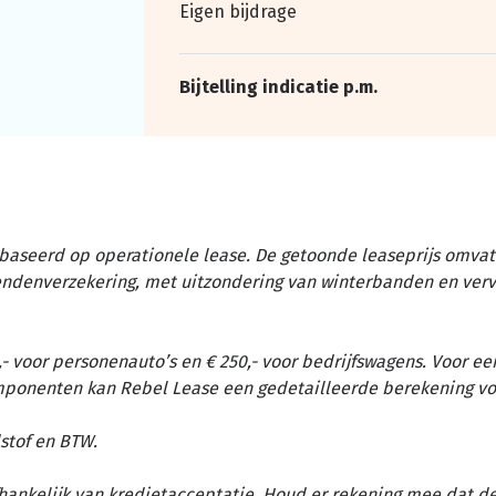
Eigen bijdrage
Bijtelling indicatie p.m.
baseerd op operationele lease. De getoonde leaseprijs omvat 
tendenverzekering, met uitzondering van winterbanden en ver
- voor personenauto’s en € 250,- voor bedrijfswagens. Voor ee
omponenten kan Rebel Lease een gedetailleerde berekening vo
stof en BTW.
afhankelijk van kredietacceptatie. Houd er rekening mee dat d