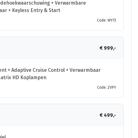
+ Dodehoekwaarschuwing + Verwarmbare
aar + Keyless Entry & Start
Code: WY73
€ 999,-
tent + Adaptive Cruise Control + Verwarmbaar
x Matrix HD Koplampen
Code: ZVPY
€ 499,-
iel