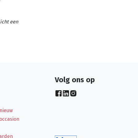
licht een
Volg ons op
 nieuw
 occasion
arden