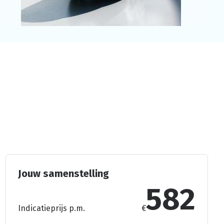
Jouw samenstelling
582
Indicatieprijs p.m.
€