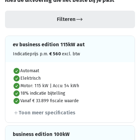
Kies de uitvoering die het beste bij je past
Filteren
ev business edition 115kW aut
Indicatieprijs p.m.
€
560
excl. btw
Automaat
Elektrisch
Motor: 115 kW | Accu: 54 kWh
18% indicatie bijtelling
Vanaf € 33.899 fiscale waarde
Toon meer specificaties
business edition 100kW