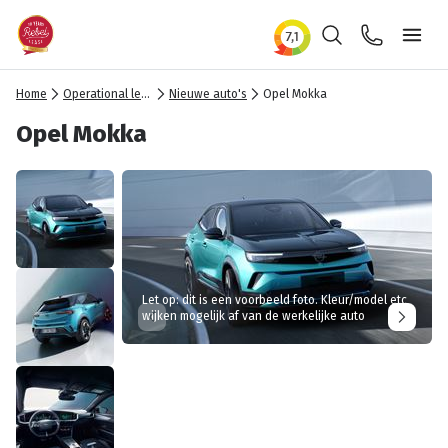
Zoeken
Contact
Ope
Home
Operational lease
Nieuwe auto's
Opel Mokka
Opel Mokka
Let op: dit is een voorbeeld foto. Kleur/model etc
wijken mogelijk af van de werkelijke auto