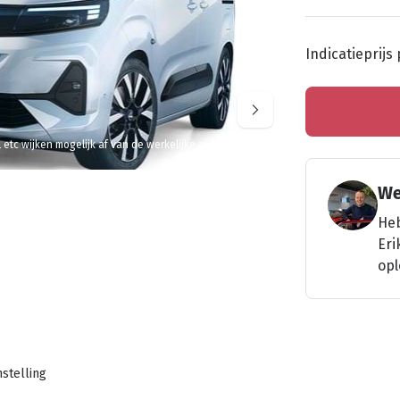
Indicatieprijs
l etc wijken mogelijk af van de werkelijke auto
We
Heb
Eri
opl
stelling