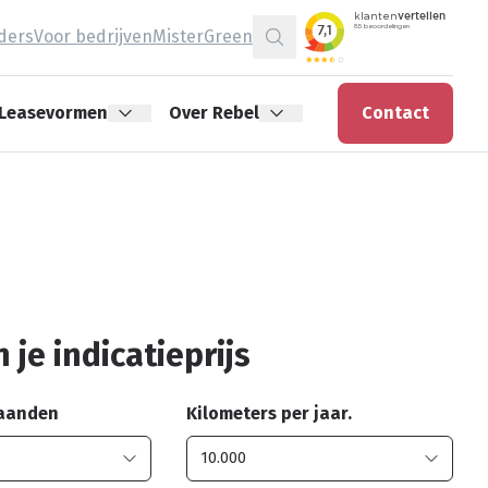
jders
Voor bedrijven
MisterGreen
Zoeken
Leasevormen
Over Rebel
Contact
 je indicatieprijs
maanden
Kilometers per jaar.