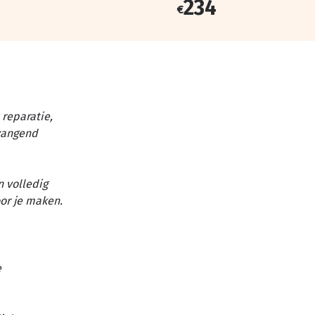
234
€
reparatie,
vangend
n volledig
or je maken.
e