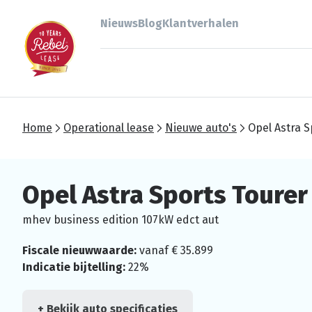
Nieuws
Blog
Klantverhalen
Home
Operational lease
Nieuwe auto's
Opel Astra S
Opel Astra Sports Tourer
mhev business edition 107kW edct aut
Fiscale nieuwwaarde:
vanaf € 35.899
Indicatie bijtelling:
22%
+ Bekijk auto specificaties