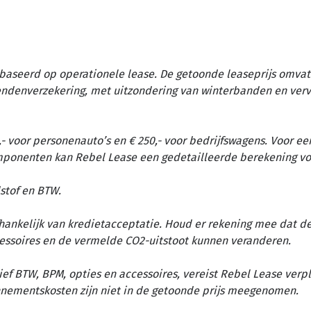
baseerd op operationele lease. De getoonde leaseprijs omvat 
tendenverzekering, met uitzondering van winterbanden en ver
- voor personenauto’s en € 250,- voor bedrijfswagens. Voor ee
omponenten kan Rebel Lease een gedetailleerde berekening vo
stof en BTW.
afhankelijk van kredietacceptatie. Houd er rekening mee dat d
essoires en de vermelde CO2-uitstoot kunnen veranderen.
ief BTW, BPM, opties en accessoires, vereist Rebel Lease verp
nementskosten zijn niet in de getoonde prijs meegenomen.