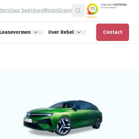
jders
Voor bedrijven
MisterGreen
Zoeken
Leasevormen
Over Rebel
Contact