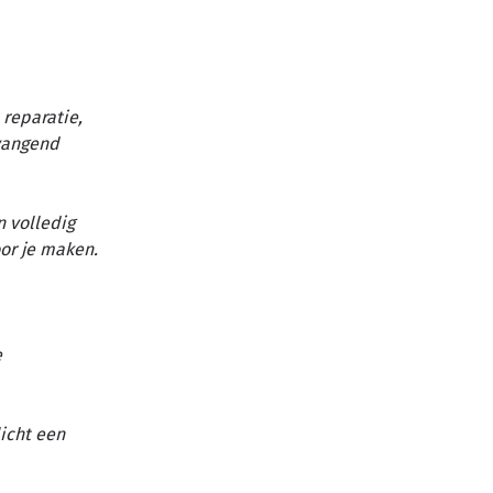
reparatie,
vangend
n volledig
or je maken.
e
licht een