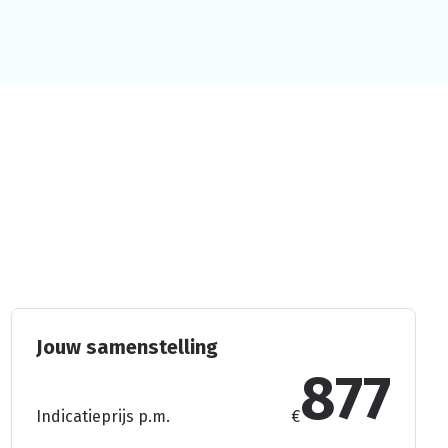
Jouw samenstelling
877
Indicatieprijs p.m.
€