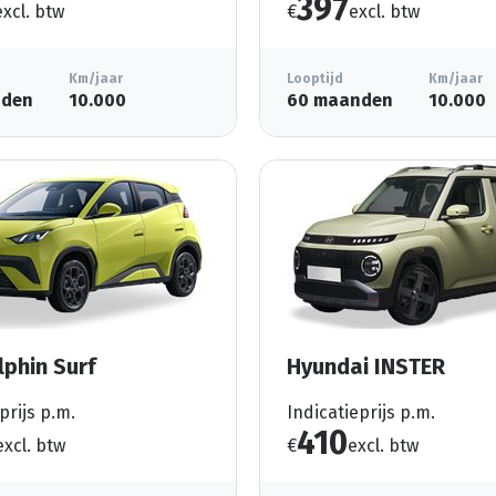
397
excl. btw
€
excl. btw
Km/jaar
Looptijd
Km/jaar
nden
10.000
60 maanden
10.000
lphin Surf
Hyundai INSTER
prijs p.m.
Indicatieprijs p.m.
410
excl. btw
€
excl. btw