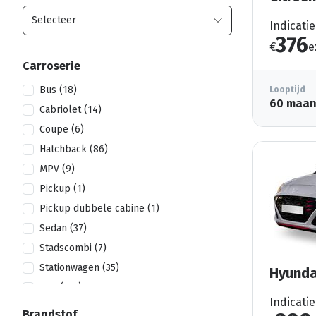
Indicatie
376
€
e
Carroserie
Bus (18)
Looptijd
60 maa
Cabriolet (14)
Coupe (6)
Hatchback (86)
MPV (9)
Pickup (1)
Pickup dubbele cabine (1)
Sedan (37)
Stadscombi (7)
Stationwagen (35)
Hyunda
SUV (221)
Indicatie
Brandstof