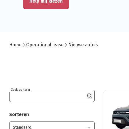
Help mij kiezen
Home
Operational lease
Nieuwe auto's
Zoek op term
Sorteren