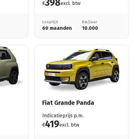
398
€
excl. btw
Looptijd
Km/jaar
60 maanden
10.000
Fiat Grande Panda
Indicatieprijs p.m.
419
€
excl. btw