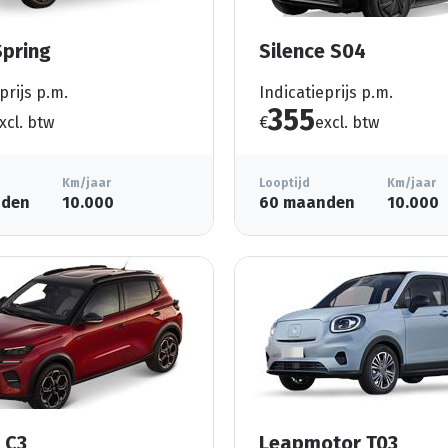
Spring
Silence S04
prijs p.m.
Indicatieprijs p.m.
355
xcl. btw
€
excl. btw
Km/jaar
Looptijd
Km/jaar
nden
10.000
60 maanden
10.000
 C3
Leapmotor T03