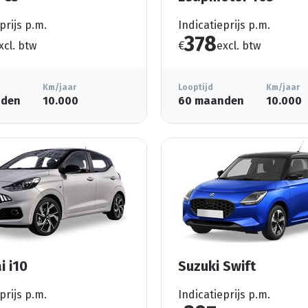
prijs p.m.
Indicatieprijs p.m.
378
xcl. btw
€
excl. btw
Km/jaar
Looptijd
Km/jaar
nden
10.000
60 maanden
10.000
i i10
Suzuki Swift
prijs p.m.
Indicatieprijs p.m.