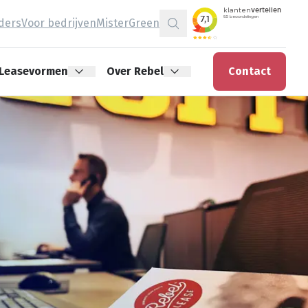
jders
Voor bedrijven
MisterGreen
Zoeken
Leasevormen
Over Rebel
Contact