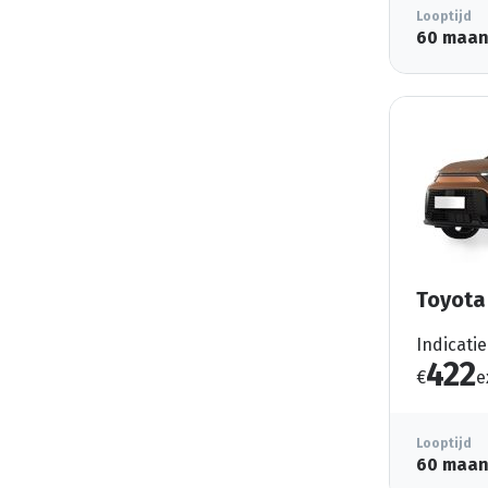
Looptijd
60 maa
Toyota
Indicatie
422
€
e
Looptijd
60 maa