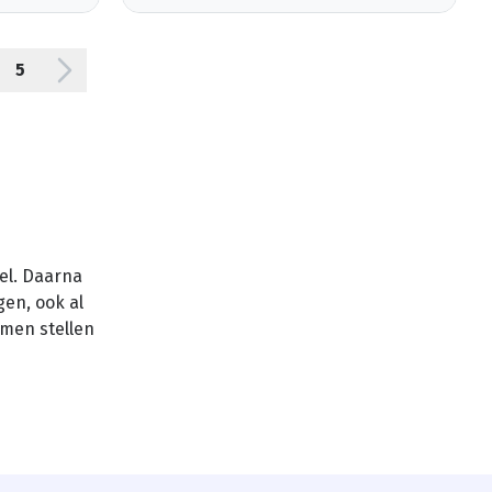
5
del. Daarna
gen, ook al
amen stellen