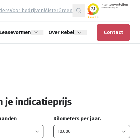
jders
Voor bedrijven
MisterGreen
Zoeken
Leasevormen
Over Rebel
Contact
 je indicatieprijs
maanden
Kilometers per jaar.