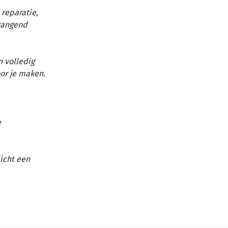
reparatie,
vangend
n volledig
or je maken.
e
licht een