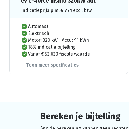
ev e-40rce nismo 320kW aut
Indicatieprijs p.m.
€
771
excl. btw
Automaat
Elektrisch
Motor: 320 kW | Accu: 91 kWh
18% indicatie bijtelling
Vanaf € 52.620 fiscale waarde
Toon meer specificaties
Bereken je bijtelling
Aan de berekening kunnen geen rechten