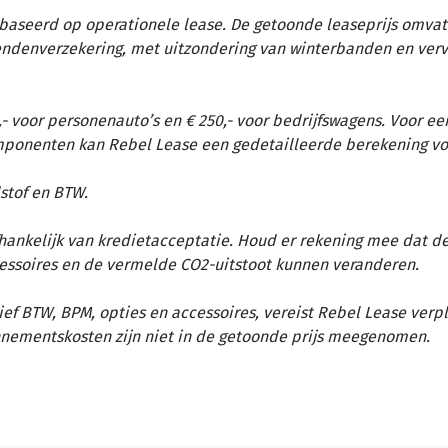
baseerd op operationele lease. De getoonde leaseprijs omvat 
tendenverzekering, met uitzondering van winterbanden en ver
- voor personenauto’s en € 250,- voor bedrijfswagens. Voor ee
omponenten kan Rebel Lease een gedetailleerde berekening vo
stof en BTW.
afhankelijk van kredietacceptatie. Houd er rekening mee dat d
essoires en de vermelde CO2-uitstoot kunnen veranderen.
ief BTW, BPM, opties en accessoires, vereist Rebel Lease verp
nementskosten zijn niet in de getoonde prijs meegenomen.