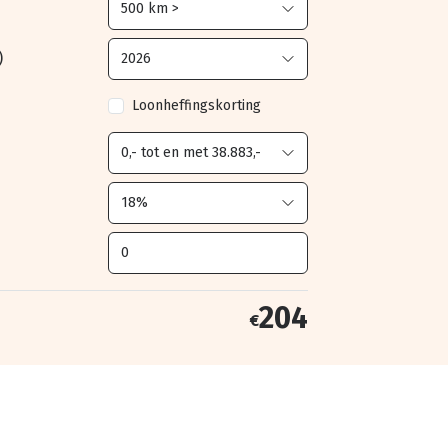
)
Loonheffingskorting
204
€