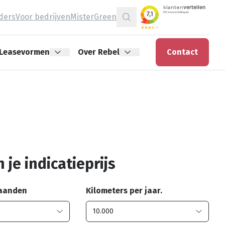
jders
Voor bedrijven
MisterGreen
Zoeken
Leasevormen
Over Rebel
Contact
 je indicatieprijs
maanden
Kilometers per jaar.