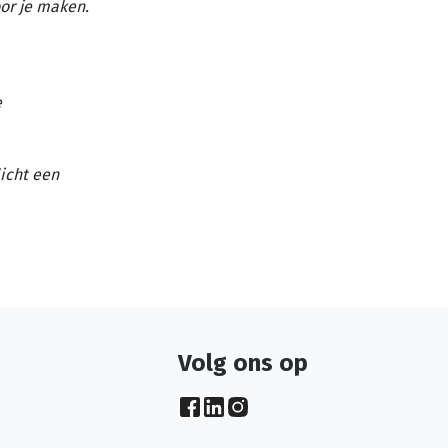
or je maken.
e
licht een
Volg ons op