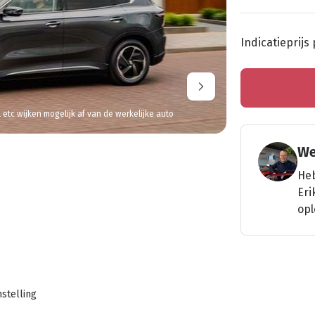
Indicatieprijs
l etc wijken mogelijk af van de werkelijke auto
We
Heb
Eri
opl
stelling