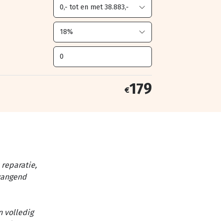
179
€
reparatie,
vangend
n volledig