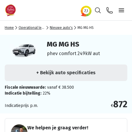
Zoeken
Contact
Ope
Home
Operational lease
Nieuwe auto's
MG MG HS
MG MG HS
phev comfort 249kW aut
+ Bekijk auto specificaties
Fiscale nieuwwaarde:
vanaf € 38.500
Indicatie bijtelling:
22%
872
Indicatieprijs p.m.
€
We helpen je graag verder!