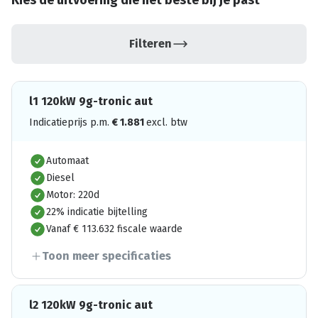
Kies de uitvoering die het beste bij je past
Filteren
l1 120kW 9g-tronic aut
Indicatieprijs p.m.
€
1.881
excl. btw
Automaat
Diesel
Motor: 220d
22% indicatie bijtelling
Vanaf € 113.632 fiscale waarde
Toon meer specificaties
l2 120kW 9g-tronic aut