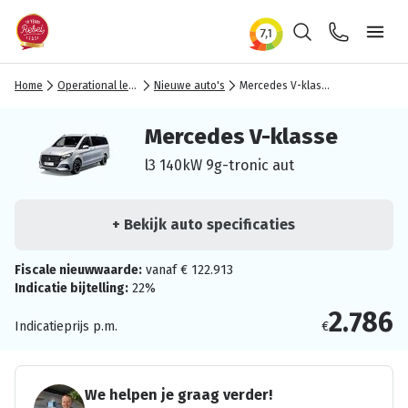
Zoeken
Contact
Ope
Home
Operational lease
Nieuwe auto's
Mercedes V-klasse
Mercedes V-klasse
l3 140kW 9g-tronic aut
+ Bekijk auto specificaties
Fiscale nieuwwaarde:
vanaf € 122.913
Indicatie bijtelling:
22%
2.786
Indicatieprijs p.m.
€
We helpen je graag verder!