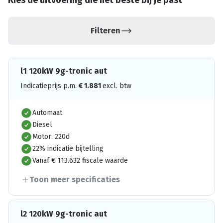
Kies de uitvoering die het beste bij je past
Filteren
l1 120kW 9g-tronic aut
Indicatieprijs p.m.
€
1.881
excl. btw
Automaat
Diesel
Motor: 220d
22% indicatie bijtelling
Vanaf € 113.632 fiscale waarde
Toon meer specificaties
l2 120kW 9g-tronic aut