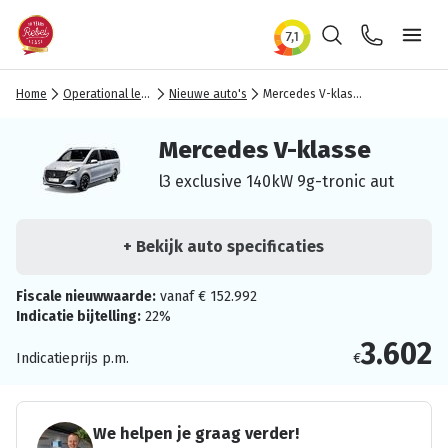
Zoeken
Contact
Ope
Home
Operational lease
Nieuwe auto's
Mercedes V-klasse
Mercedes V-klasse
l3 exclusive 140kW 9g-tronic aut
+ Bekijk auto specificaties
Fiscale nieuwwaarde:
vanaf € 152.992
Indicatie bijtelling:
22%
3.602
Indicatieprijs p.m.
€
We helpen je graag verder!