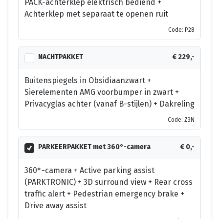
PACK-achterklep elektrisch bediend +
Achterklep met separaat te openen ruit
Code: P28
NACHTPAKKET
€ 229,-
Buitenspiegels in Obsidiaanzwart +
Sierelementen AMG voorbumper in zwart +
Privacyglas achter (vanaf B-stijlen) + Dakreling
Code: Z3N
PARKEERPAKKET met 360°-camera
€ 0,-
360°-camera + Active parking assist
(PARKTRONIC) + 3D surround view + Rear cross
traffic alert + Pedestrian emergency brake +
Drive away assist