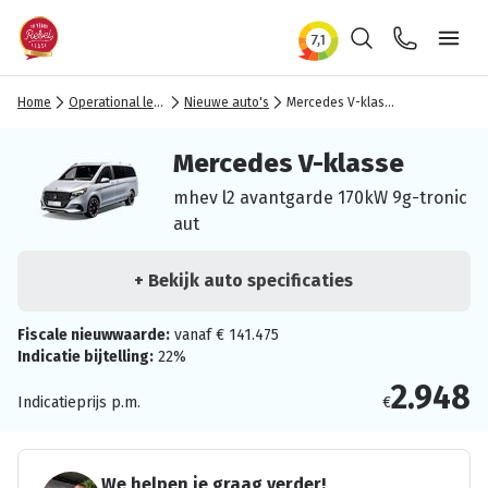
Zoeken
Contact
Ope
Home
Operational lease
Nieuwe auto's
Mercedes V-klasse
Mercedes V-klasse
mhev l2 avantgarde 170kW 9g-tronic
aut
+ Bekijk auto specificaties
Fiscale nieuwwaarde:
vanaf € 141.475
Indicatie bijtelling:
22%
2.948
Indicatieprijs p.m.
€
We helpen je graag verder!