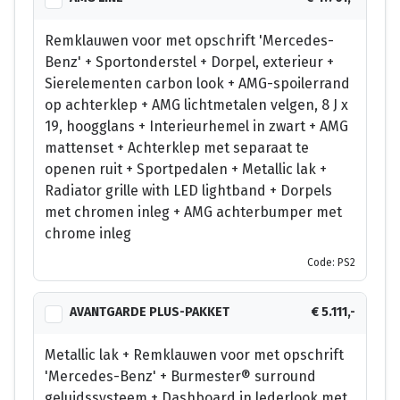
Remklauwen voor met opschrift 'Mercedes-
Benz' + Sportonderstel + Dorpel, exterieur +
Sierelementen carbon look + AMG-spoilerrand
op achterklep + AMG lichtmetalen velgen, 8 J x
19, hoogglans + Interieurhemel in zwart + AMG
mattenset + Achterklep met separaat te
openen ruit + Sportpedalen + Metallic lak +
Radiator grille with LED lightband + Dorpels
met chromen inleg + AMG achterbumper met
chrome inleg
Code: PS2
AVANTGARDE PLUS-PAKKET
€ 5.111,-
Metallic lak + Remklauwen voor met opschrift
'Mercedes-Benz' + Burmester® surround
geluidssysteem + Dashboard in lederlook met