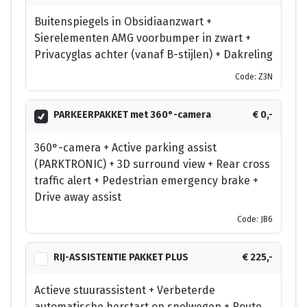
Buitenspiegels in Obsidiaanzwart +
Sierelementen AMG voorbumper in zwart +
Privacyglas achter (vanaf B-stijlen) + Dakreling
Code: Z3N
PARKEERPAKKET met 360°-camera
€ 0,-
360°-camera + Active parking assist
(PARKTRONIC) + 3D surround view + Rear cross
traffic alert + Pedestrian emergency brake +
Drive away assist
Code: JB6
RIJ-ASSISTENTIE PAKKET PLUS
€ 225,-
Actieve stuurassistent + Verbeterde
automatische herstart op snelwegen + Route