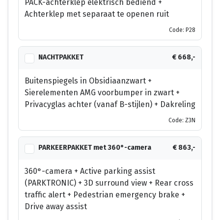
PACK-achterklep elektrisch bediend +
Achterklep met separaat te openen ruit
Code: P28
NACHTPAKKET
€ 668,-
Buitenspiegels in Obsidiaanzwart +
Sierelementen AMG voorbumper in zwart +
Privacyglas achter (vanaf B-stijlen) + Dakreling
Code: Z3N
PARKEERPAKKET met 360°-camera
€ 863,-
360°-camera + Active parking assist
(PARKTRONIC) + 3D surround view + Rear cross
traffic alert + Pedestrian emergency brake +
Drive away assist