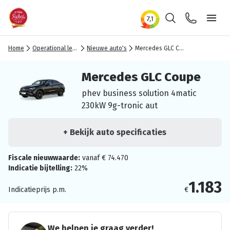
Zoeken
Contact
Ope
Home
Operational lease
Nieuwe auto's
Mercedes GLC Coupe
Mercedes GLC Coupe
phev business solution 4matic
230kW 9g-tronic aut
+ Bekijk auto specificaties
Fiscale nieuwwaarde:
vanaf € 74.470
Indicatie bijtelling:
22%
1.183
Indicatieprijs p.m.
€
We helpen je graag verder!