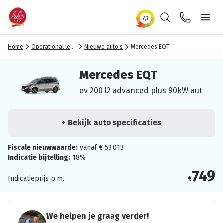
Zoeken
Contact
Ope
Home
Operational lease
Nieuwe auto's
Mercedes EQT
Mercedes EQT
ev 200 l2 advanced plus 90kW aut
+ Bekijk auto specificaties
Fiscale nieuwwaarde:
vanaf € 53.013
Indicatie bijtelling:
18%
749
Indicatieprijs p.m.
€
We helpen je graag verder!