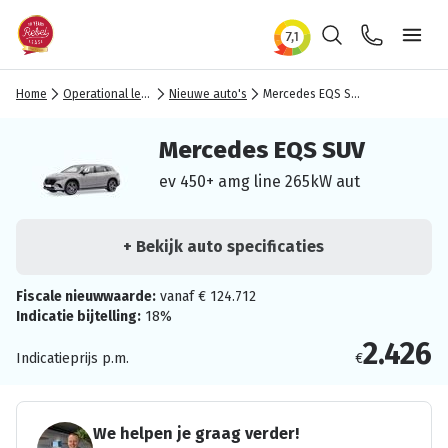
Zoeken
Contact
Ope
Home
Operational lease
Nieuwe auto's
Mercedes EQS SUV
Mercedes EQS SUV
ev 450+ amg line 265kW aut
+ Bekijk auto specificaties
Fiscale nieuwwaarde:
vanaf € 124.712
Indicatie bijtelling:
18%
2.426
Indicatieprijs p.m.
€
We helpen je graag verder!