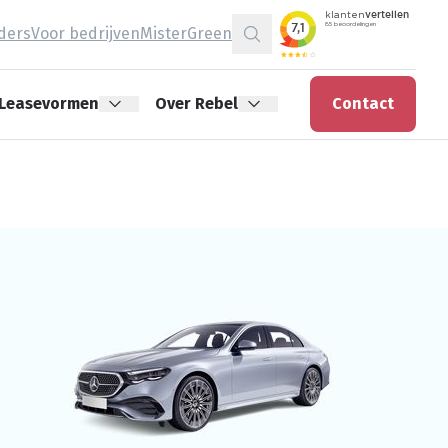
jders
Voor bedrijven
MisterGreen
Zoeken
Leasevormen
Over Rebel
Contact