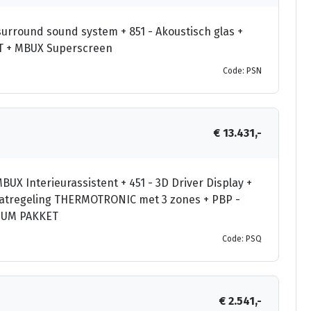
round sound system + 851 - Akoustisch glas +
ET + MBUX Superscreen
Code: PSN
€ 13.431,-
BUX Interieurassistent + 451 - 3D Driver Display +
maatregeling THERMOTRONIC met 3 zones + PBP -
IUM PAKKET
Code: PSQ
€ 2.541,-