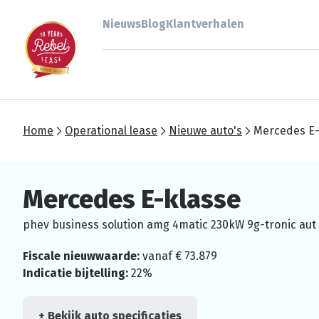
Nieuws
Blog
Klantverhalen
Home
Operational lease
Nieuwe auto's
Mercedes E-
Mercedes E-klasse
phev business solution amg 4matic 230kW 9g-tronic aut
Fiscale nieuwwaarde:
vanaf € 73.879
Indicatie bijtelling:
22%
+ Bekijk auto specificaties