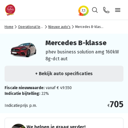
Zoeken
Contact
Ope
Home
Operational lease
Nieuwe auto's
Mercedes B-klasse
Mercedes B-klasse
phev business solution amg 160kW
8g-dct aut
+ Bekijk auto specificaties
Fiscale nieuwwaarde:
vanaf € 49.550
Indicatie bijtelling:
22%
705
Indicatieprijs p.m.
€
We helpen je graag verder!