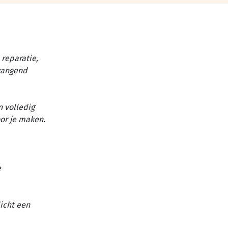
reparatie,
vangend
n volledig
or je maken.
e
licht een