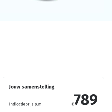
Jouw samenstelling
789
Indicatieprijs p.m.
€