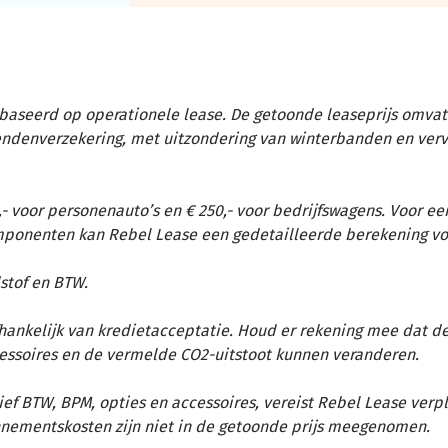
baseerd op operationele lease. De getoonde leaseprijs omvat 
tendenverzekering, met uitzondering van winterbanden en ver
- voor personenauto’s en € 250,- voor bedrijfswagens. Voor ee
omponenten kan Rebel Lease een gedetailleerde berekening vo
stof en BTW.
afhankelijk van kredietacceptatie. Houd er rekening mee dat d
essoires en de vermelde CO2-uitstoot kunnen veranderen.
ief BTW, BPM, opties en accessoires, vereist Rebel Lease verp
nementskosten zijn niet in de getoonde prijs meegenomen.