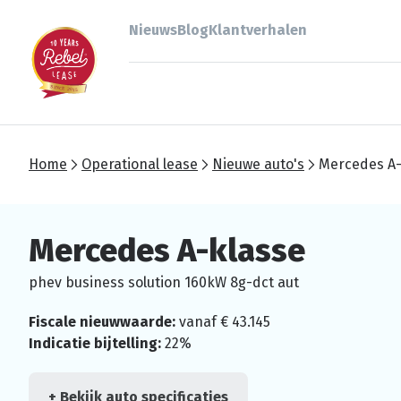
Nieuws
Blog
Klantverhalen
Home
Operational lease
Nieuwe auto's
Mercedes A-
Mercedes A-klasse
phev business solution 160kW 8g-dct aut
Fiscale nieuwwaarde:
vanaf € 43.145
Indicatie bijtelling:
22%
+ Bekijk auto specificaties