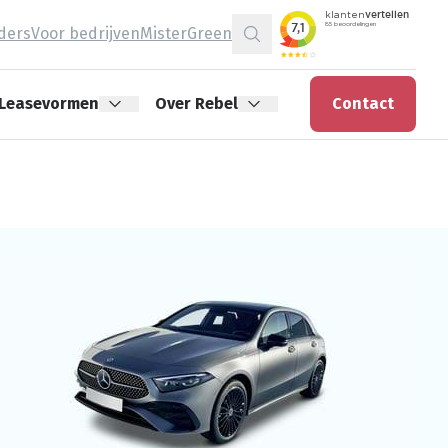
jders
Voor bedrijven
MisterGreen
Zoeken
Leasevormen
Over Rebel
Contact