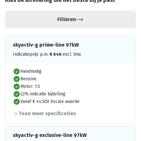
Kies de uitvoering die het beste bij je past
Filteren
skyactiv-g prime-line 97kW
Indicatieprijs p.m.
€
646
excl. btw
Handmatig
Benzine
Motor: 1.5
22% indicatie bijtelling
Vanaf € 44.500 fiscale waarde
Toon meer specificaties
skyactiv-g exclusive-line 97kW