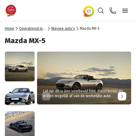
Zoeken
Contact
Ope
Home
Operational lease
Nieuwe auto's
Mazda MX-5
Mazda MX-5
Let op: dit is een voorbeeld foto. Kleur/model etc
wijken mogelijk af van de werkelijke auto