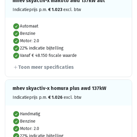
mhev skyactiv-x makoto awd 137kW aut
Indicatieprijs p.m.
€
1.023
excl. btw
Automaat
Benzine
Motor: 2.0
22% indicatie bijtelling
Vanaf € 48.150 fiscale waarde
Toon meer specificaties
mhev skyactiv-x homura plus awd 137kW
Indicatieprijs p.m.
€
1.026
excl. btw
Handmatig
Benzine
Motor: 2.0
22% indicatie bijtelling