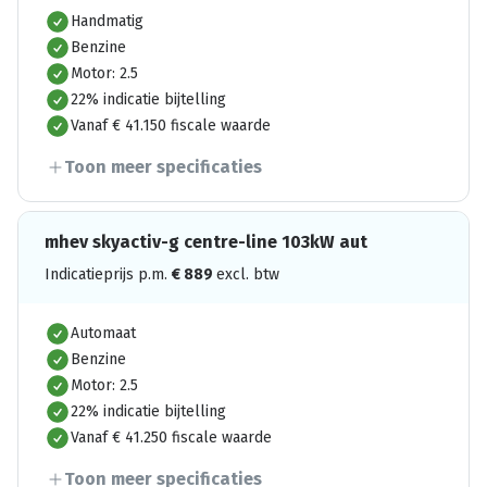
Handmatig
Benzine
Motor: 2.5
22% indicatie bijtelling
Vanaf € 41.150 fiscale waarde
Toon meer specificaties
mhev skyactiv-g centre-line 103kW aut
Indicatieprijs p.m.
€
889
excl. btw
Automaat
Benzine
Motor: 2.5
22% indicatie bijtelling
Vanaf € 41.250 fiscale waarde
Toon meer specificaties