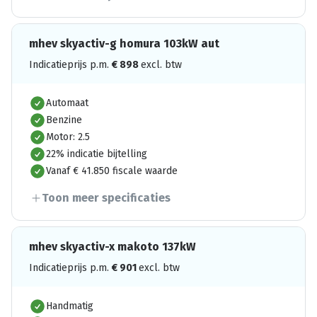
mhev skyactiv-g homura 103kW aut
Indicatieprijs p.m.
€
898
excl. btw
Automaat
Benzine
Motor: 2.5
22% indicatie bijtelling
Vanaf € 41.850 fiscale waarde
Toon meer specificaties
mhev skyactiv-x makoto 137kW
Indicatieprijs p.m.
€
901
excl. btw
Handmatig