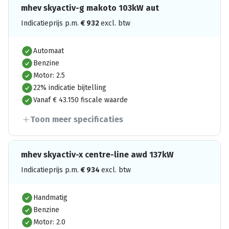
mhev skyactiv-g makoto 103kW aut
Indicatieprijs p.m.
€
932
excl. btw
Automaat
Benzine
Motor: 2.5
22% indicatie bijtelling
Vanaf € 43.150 fiscale waarde
Toon meer specificaties
mhev skyactiv-x centre-line awd 137kW
Indicatieprijs p.m.
€
934
excl. btw
Handmatig
Benzine
Motor: 2.0