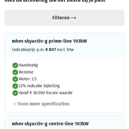
Kies de uitvoering die het beste bij je past
Filteren
mhev skyactiv-g prime-line 103kW
Indicatieprijs p.m.
€
807
excl. btw
Handmatig
Benzine
Motor: 2.5
22% indicatie bijtelling
Vanaf € 36.500 fiscale waarde
Toon meer specificaties
mhev skyactiv-g centre-line 103kW